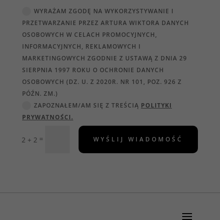
WYRAŻAM ZGODĘ NA WYKORZYSTYWANIE I
PRZETWARZANIE PRZEZ ARTURA WIKTORA DANYCH
OSOBOWYCH W CELACH PROMOCYJNYCH,
INFORMACYJNYCH, REKLAMOWYCH I
MARKETINGOWYCH ZGODNIE Z USTAWĄ Z DNIA 29
SIERPNIA 1997 ROKU O OCHRONIE DANYCH
OSOBOWYCH (DZ. U. Z 2020R. NR 101, POZ. 926 Z
PÓŹN. ZM.)
ZAPOZNAŁEM/AM SIĘ Z TREŚCIĄ
POLITYKI
PRYWATNOŚCI.
=
2 + 2
WYŚLIJ WIADOMOŚĆ