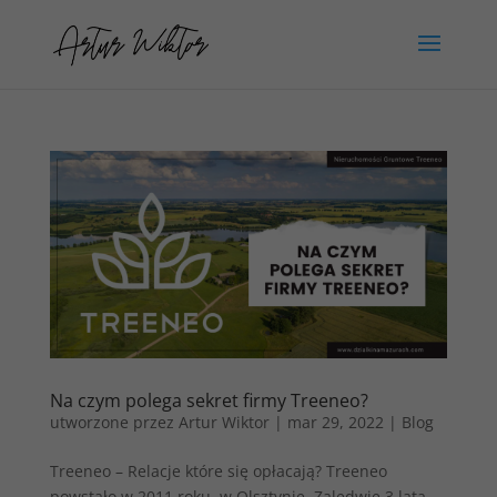
Na czym polega sekret firmy Treeneo?
utworzone przez
Artur Wiktor
|
mar 29, 2022
|
Blog
Treeneo – Relacje które się opłacają? Treeneo
powstało w 2011 roku, w Olsztynie. Zaledwie 3 lata